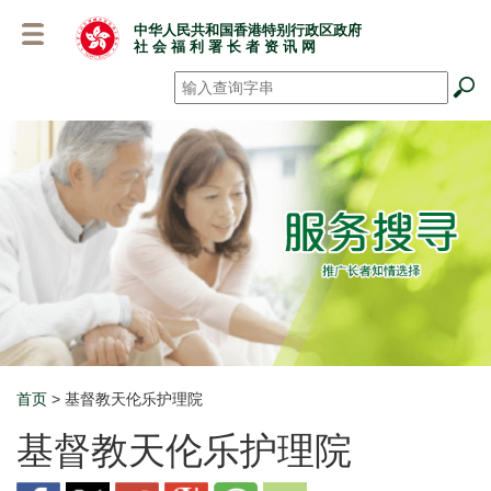
跳
中华人民共和国香港特别行政区政府
至
社 会 福 利 署 长 者 资 讯 网
主
要
搜寻
*
内
容
首页
> 基督教天伦乐护理院
Breadcrumb
基督教天伦乐护理院