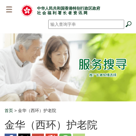
跳
中华人民共和国香港特别行政区政府
至
社 会 福 利 署 长 者 资 讯 网
主
要
搜寻
*
内
容
首页
> 金华（西环）护老院
Breadcrumb
金华（西环）护老院