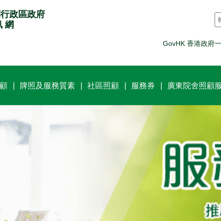
別行政區政府
訊 網
GovHK 香港政府
顧
牌照及服務質素
社區照顧
服務券
廣東院舍照顧