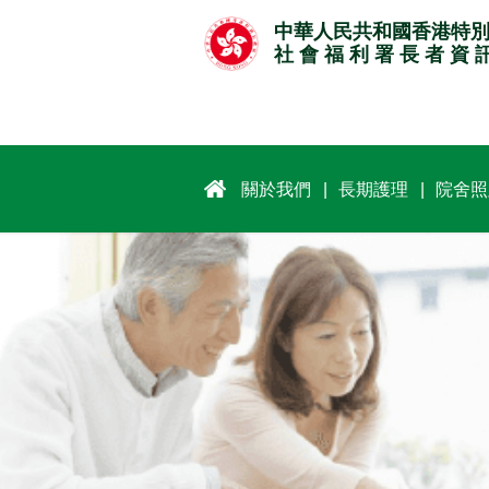
跳
中華人民共和國香港特
至
社 會 福 利 署 長 者 資 
主
要
內
容
關於我們
長期護理
院舍照