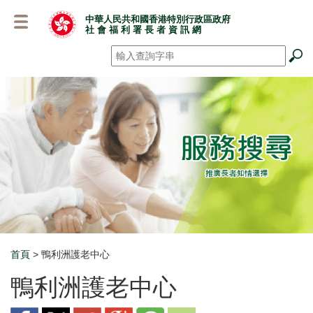
跳
中華人民共和國香港特別行政區政府
至
社 會 福 利 署 長 者 資 訊 網
主
要
搜尋
*
內
容
首頁
> 鴨利洲護老中心
Breadcrumb
鴨利洲護老中心