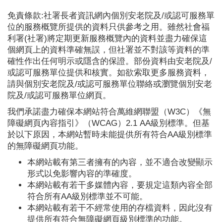
免責條款:社署長者資訊網內個別安老院及/或認可服務單
位的服務概覽所提供的資料只供參考之用。雖然社會福
利署(社署)將定期更新服務概覽內的資料並盡力確保這
個網頁上的資料準確無誤，但社署並不對該等資料的準
確性作出任何明示或隱含的保證。部份資料由安老院及/
或認可服務單位提供和核實。如欲索取更多服務資料，
請與個別安老院及/或認可服務單位聯絡或瀏覽個別安老
院及/或認可服務單位網頁。
我們承諾盡力確保本網站符合萬維網聯盟（W3C）《無
障礙網頁內容指引》（WCAG）2.1 AA級別標準。但基
於以下原因，本網站暫時未能提供所有符合AA級別標準
的無障礙網頁功能。
本網站載有第三者擁有的內容，並不適合改變顯示
形式以免影響內容的準確度。
本網站載有若干多媒體內容，要規定這類內容全部
符合所有AA級別標準並不可能。
本網站載有若干不經常使用的存檔資料，因此沒有
提供所有符合無障礙網頁級別標準的功能。