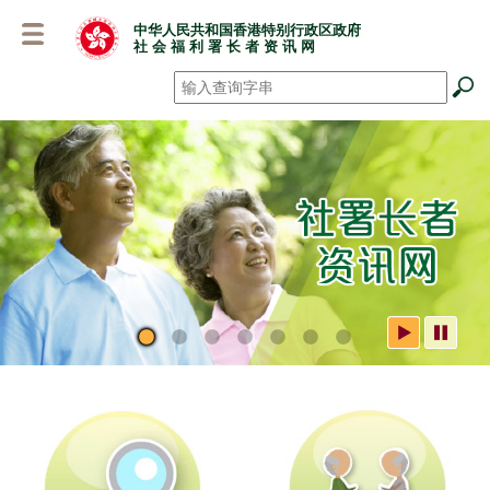
跳
中华人民共和国香港特别行政区政府
至
社 会 福 利 署 长 者 资 讯 网
主
要
搜寻
*
内
容
社署长者资讯网