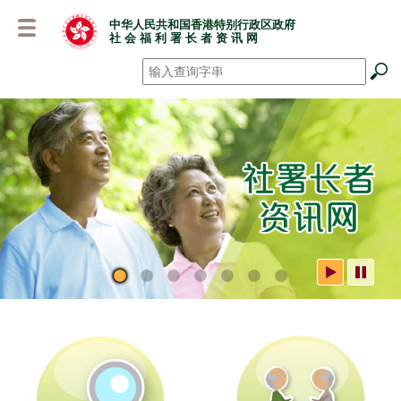
跳
中华人民共和国香港特别行政区政府
至
社 会 福 利 署 长 者 资 讯 网
主
要
搜寻
*
内
容
社署长者资讯网