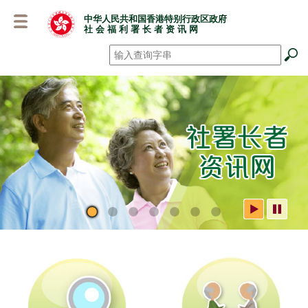
跳
中华人民共和国香港特别行政区政府
至
社 会 福 利 署 长 者 资 讯 网
主
要
搜寻
*
内
容
社署长者资讯网