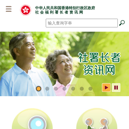
跳
中华人民共和国香港特别行政区政府
至
社 会 福 利 署 长 者 资 讯 网
主
要
搜寻
*
内
容
社署长者资讯网