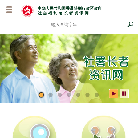
跳
中华人民共和国香港特别行政区政府
至
社 会 福 利 署 长 者 资 讯 网
主
要
搜寻
*
内
容
社署长者资讯网