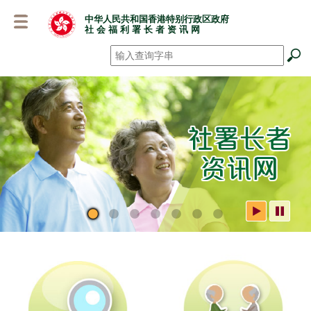
跳
中华人民共和国香港特别行政区政府
至
社 会 福 利 署 长 者 资 讯 网
主
要
搜寻
*
内
容
社署长者资讯网