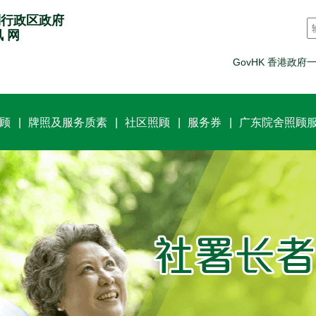
别行政区政府
讯 网
GovHK 香港政府
顾
牌照及服务质素
社区照顾
服务券
广东院舍照顾