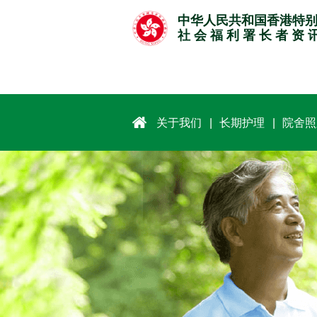
跳
中华人民共和国香港特
至
社 会 福 利 署 长 者 资 
主
要
内
容
关于我们
长期护理
院舍照