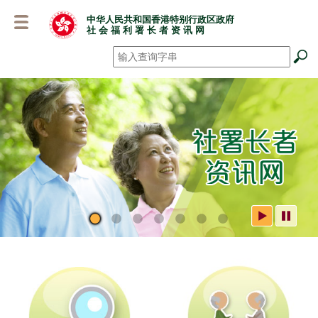
跳
中华人民共和国香港特别行政区政府
至
社 会 福 利 署 长 者 资 讯 网
主
要
搜寻
*
内
容
社署长者资讯网