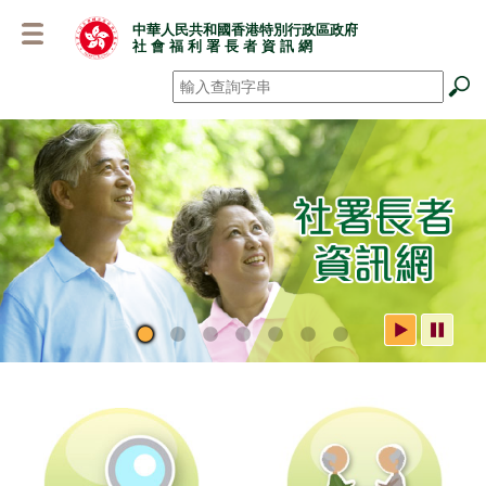
跳
中華人民共和國香港特別行政區政府
至
社 會 福 利 署 長 者 資 訊 網
主
要
搜尋
*
內
容
社署長者資訊網