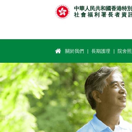
跳
中華人民共和國香港特
至
社 會 福 利 署 長 者 資 
主
要
內
容
關於我們
長期護理
院舍照