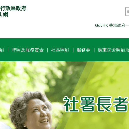
別行政區政府
訊 網
GovHK 香港政府
顧
牌照及服務質素
社區照顧
服務券
廣東院舍照顧