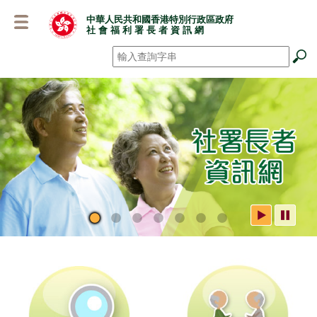
跳
中華人民共和國香港特別行政區政府
至
社 會 福 利 署 長 者 資 訊 網
主
要
搜尋
*
內
容
社署長者資訊網