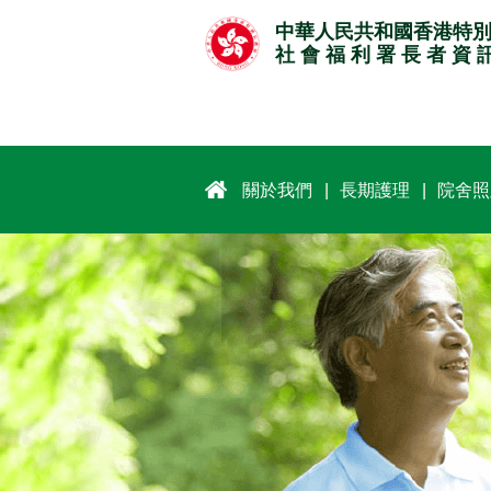
跳
中華人民共和國香港特
至
社 會 福 利 署 長 者 資 
主
要
內
容
關於我們
長期護理
院舍照