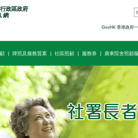
別行政區政府
訊 網
GovHK 香港政府
顧
牌照及服務質素
社區照顧
服務券
廣東院舍照顧