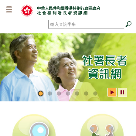
跳
中華人民共和國香港特別行政區政府
至
社 會 福 利 署 長 者 資 訊 網
主
要
搜尋
*
內
容
社署長者資訊網