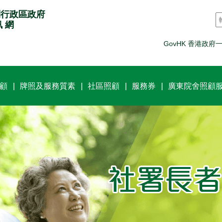
別行政區政府
訊 網
GovHK 香港政府
顧
牌照及服務質素
社區照顧
服務券
廣東院舍照顧