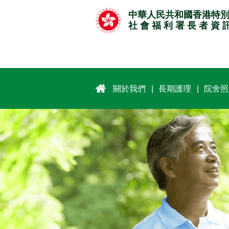
跳
中華人民共和國香港特
至
社 會 福 利 署 長 者 資 
主
要
內
容
關於我們
長期護理
院舍照