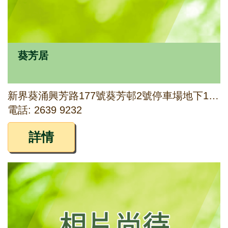
葵芳居
新界葵涌興芳路177號葵芳邨2號停車場地下1號鋪
電話: 2639 9232
詳情