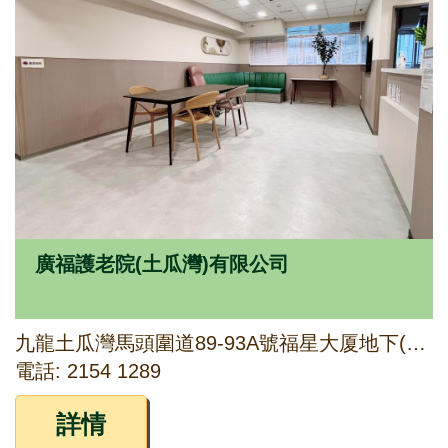
廣福護老院(土瓜灣)有限公司
九龍土瓜灣馬頭圍道89-93A號福星大厦地下(部分)及1樓至3樓
電話: 2154 1289
詳情