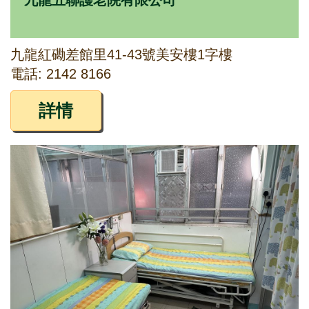
九龍五聯護老院有限公司
九龍紅磡差館里41-43號美安樓1字樓
電話: 2142 8166
詳情