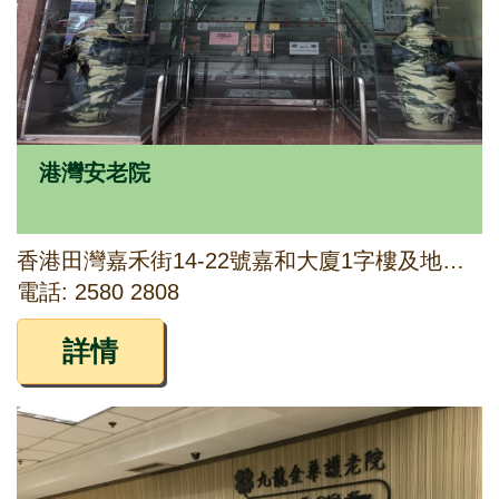
港灣安老院
香港田灣嘉禾街14-22號嘉和大廈1字樓及地下6C部份舖位
電話: 2580 2808
詳情