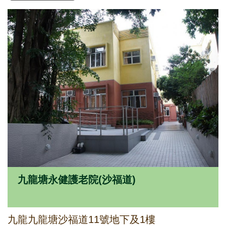
九龍塘永健護老院(沙福道)
九龍九龍塘沙福道11號地下及1樓