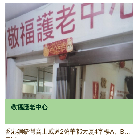
敬福護老中心
香港銅鑼灣高士威道2號華都大廈4字樓A、B、C室及5字樓A室