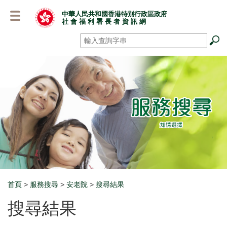
跳
中華人民共和國香港特別行政區政府
至
社 會 福 利 署 長 者 資 訊 網
主
要
搜尋
*
內
容
首頁
>
服務搜尋
>
安老院
>
搜尋結果
Breadcrumb
搜尋結果