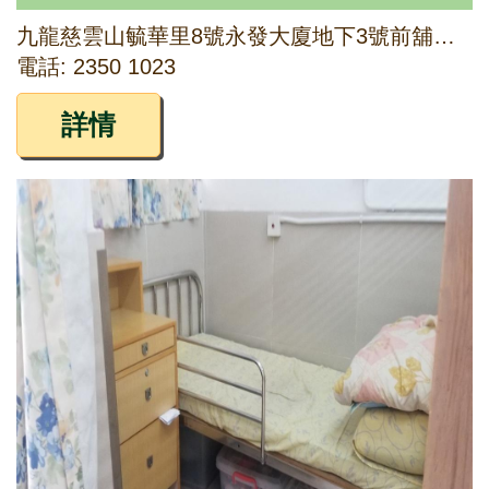
九龍慈雲山毓華里8號永發大廈地下3號前舖、1字樓及2字樓
電話: 2350 1023
詳情