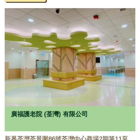
廣福護老院 (荃灣) 有限公司
新界荃灣荃景圍86號荃灣中心商場2期第11至14座B-1及B-2部分