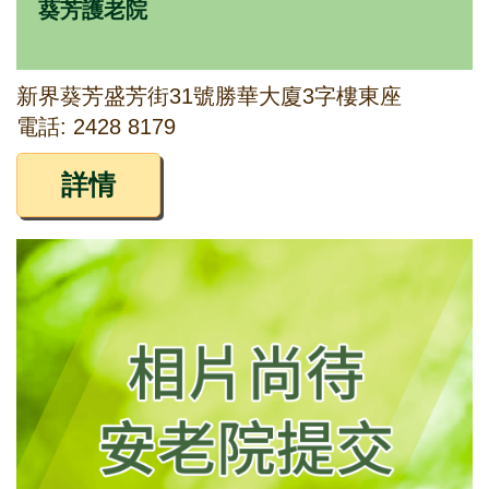
葵芳護老院
新界葵芳盛芳街31號勝華大廈3字樓東座
電話: 2428 8179
詳情