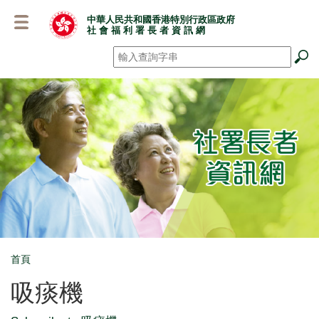
跳
中華人民共和國香港特別行政區政府
至
社 會 福 利 署 長 者 資 訊 網
主
要
搜尋
*
內
容
首頁
Breadcrumb
吸痰機