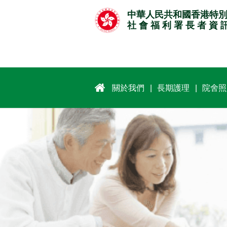
跳
中華人民共和國香港特
至
社 會 福 利 署 長 者 資 
主
要
內
容
關於我們
長期護理
院舍照