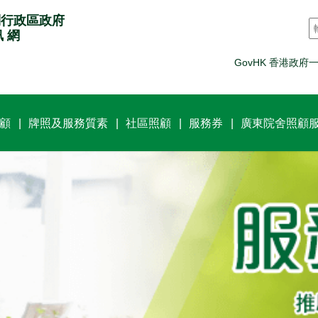
別行政區政府
訊 網
GovHK 香港政府
顧
牌照及服務質素
社區照顧
服務券
廣東院舍照顧