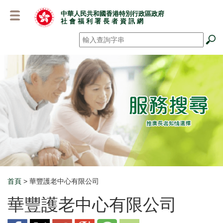
跳
中華人民共和國香港特別行政區政府
至
社 會 福 利 署 長 者 資 訊 網
主
要
搜尋
*
內
容
首頁
> 華豐護老中心有限公司
Breadcrumb
華豐護老中心有限公司