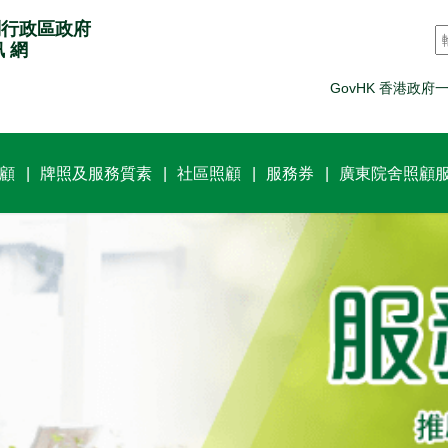
別行政區政府
訊 網
GovHK 香港政府
顧
牌照及服務質素
社區照顧
服務券
廣東院舍照顧