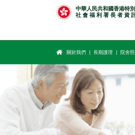
跳
中華人民共和國香港特
至
社 會 福 利 署 長 者 資 
主
要
內
容
關於我們
長期護理
院舍照