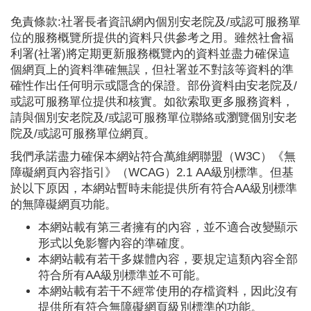
免責條款:社署長者資訊網內個別安老院及/或認可服務單
位的服務概覽所提供的資料只供參考之用。雖然社會福
利署(社署)將定期更新服務概覽內的資料並盡力確保這
個網頁上的資料準確無誤，但社署並不對該等資料的準
確性作出任何明示或隱含的保證。部份資料由安老院及/
或認可服務單位提供和核實。如欲索取更多服務資料，
請與個別安老院及/或認可服務單位聯絡或瀏覽個別安老
院及/或認可服務單位網頁。
我們承諾盡力確保本網站符合萬維網聯盟（W3C）《無
障礙網頁內容指引》（WCAG）2.1 AA級別標準。但基
於以下原因，本網站暫時未能提供所有符合AA級別標準
的無障礙網頁功能。
本網站載有第三者擁有的內容，並不適合改變顯示
形式以免影響內容的準確度。
本網站載有若干多媒體內容，要規定這類內容全部
符合所有AA級別標準並不可能。
本網站載有若干不經常使用的存檔資料，因此沒有
提供所有符合無障礙網頁級別標準的功能。