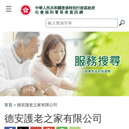
跳
中華人民共和國香港特別行政區政府
至
社 會 福 利 署 長 者 資 訊 網
主
要
搜尋
*
內
容
首頁
> 德安護老之家有限公司
Breadcrumb
德安護老之家有限公司