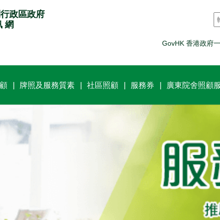
別行政區政府
訊 網
GovHK 香港政府
顧
牌照及服務質素
社區照顧
服務券
廣東院舍照顧