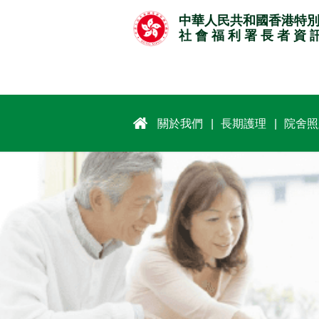
跳
中華人民共和國香港特
至
社 會 福 利 署 長 者 資 
主
要
內
容
關於我們
長期護理
院舍照