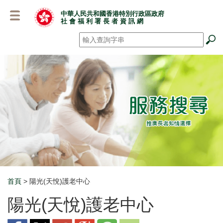
跳
中華人民共和國香港特別行政區政府
至
社 會 福 利 署 長 者 資 訊 網
主
要
搜尋
*
內
容
首頁
> 陽光(天悅)護老中心
Breadcrumb
陽光(天悅)護老中心