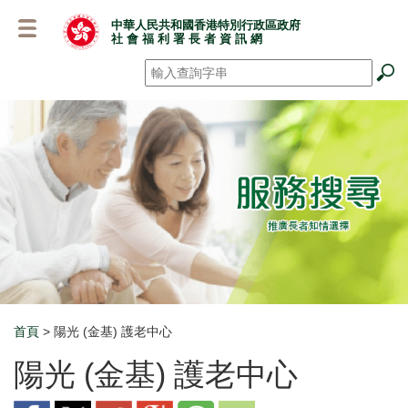
跳
中華人民共和國香港特別行政區政府
至
社 會 福 利 署 長 者 資 訊 網
主
要
搜尋
*
內
容
首頁
> 陽光 (金基) 護老中心
Breadcrumb
陽光 (金基) 護老中心