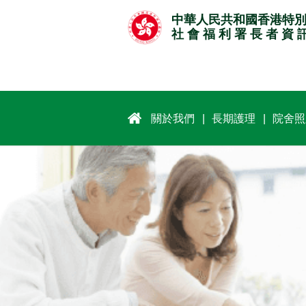
跳
中華人民共和國香港特
至
社 會 福 利 署 長 者 資 
主
要
內
容
關於我們
長期護理
院舍照