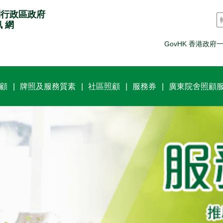
別行政區政府
訊 網
GovHK 香港政府
顧
牌照及服務質素
社區照顧
服務券
廣東院舍照顧