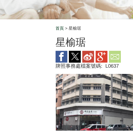
首頁
> 星榆琚
Breadcrumb
星榆琚
牌照事務處檔案號碼:
L0637