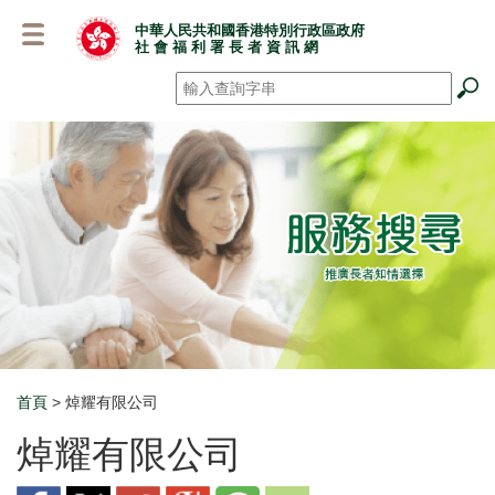
跳
中華人民共和國香港特別行政區政府
至
社 會 福 利 署 長 者 資 訊 網
主
要
搜尋
*
內
容
首頁
> 焯耀有限公司
Breadcrumb
焯耀有限公司