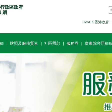
別行政區政府
訊 網
GovHK 香港政府
顧
牌照及服務質素
社區照顧
服務券
廣東院舍照顧