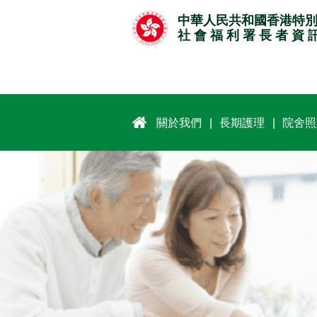
跳
中華人民共和國香港特
至
社 會 福 利 署 長 者 資 
主
要
內
容
關於我們
長期護理
院舍照