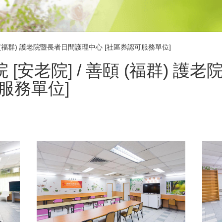
 善頤 (福群) 護老院暨長者日間護理中心 [社區券認可服務單位]
院 [安老院] / 善頤 (福群) 
服務單位]