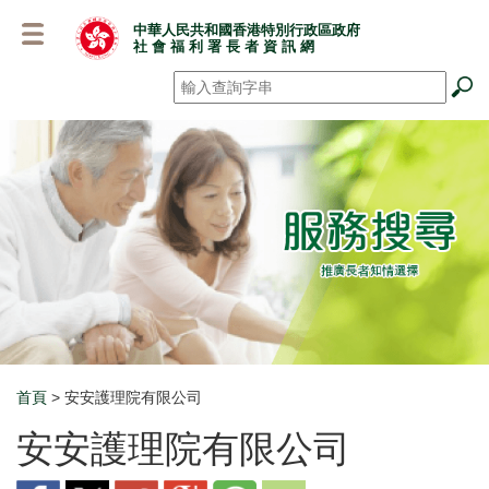
跳
中華人民共和國香港特別行政區政府
至
社 會 福 利 署 長 者 資 訊 網
主
要
搜尋
*
內
容
首頁
> 安安護理院有限公司
Breadcrumb
安安護理院有限公司