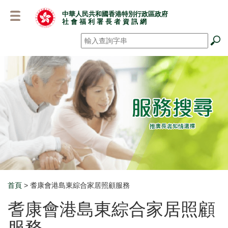
跳
中華人民共和國香港特別行政區政府
至
社 會 福 利 署 長 者 資 訊 網
主
要
搜尋
*
內
容
首頁
> 耆康會港島東綜合家居照顧服務
Breadcrumb
耆康會港島東綜合家居照顧
服務