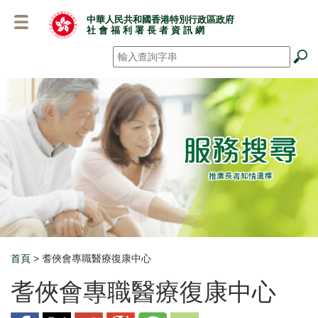
跳
中華人民共和國香港特別行政區政府
至
社 會 福 利 署 長 者 資 訊 網
主
要
搜尋
*
內
容
首頁
> 耆俠會專職醫療復康中心
Breadcrumb
耆俠會專職醫療復康中心