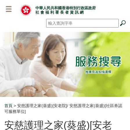
跳
中華人民共和國香港特別行政區政府
至
社 會 福 利 署 長 者 資 訊 網
主
要
搜尋
*
內
容
首頁
> 安慈護理之家(葵盛)[安老院]/ 安慈護理之家(葵盛)[社區券認
Breadcrumb
可服務單位]
安慈護理之家(葵盛)[安老