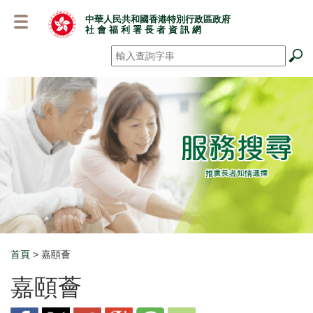
跳
中華人民共和國香港特別行政區政府
至
社 會 福 利 署 長 者 資 訊 網
主
要
搜尋
*
內
容
首頁
> 嘉頤薈
Breadcrumb
嘉頤薈