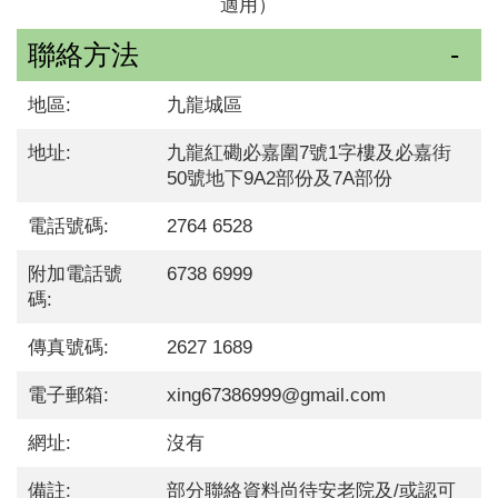
適用）
聯絡方法
地區:
九龍城區
地址:
九龍紅磡必嘉圍7號1字樓及必嘉街
50號地下9A2部份及7A部份
電話號碼:
2764 6528
附加電話號
6738 6999
碼:
傳真號碼:
2627 1689
電子郵箱:
xing67386999@gmail.com
網址:
沒有
備註:
部分聯絡資料尚待安老院及/或認可