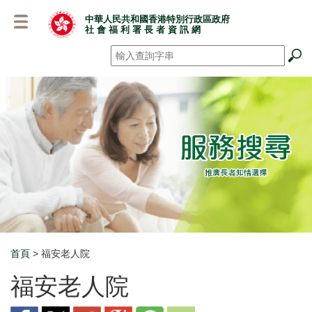
跳
中華人民共和國香港特別行政區政府
至
社 會 福 利 署 長 者 資 訊 網
主
要
搜尋
*
內
容
首頁
> 福安老人院
Breadcrumb
福安老人院