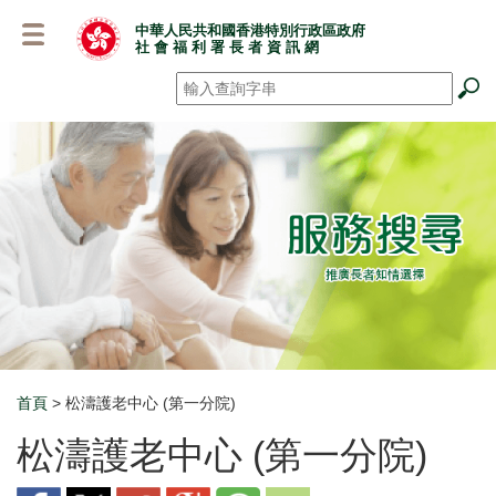
跳
中華人民共和國香港特別行政區政府
至
社 會 福 利 署 長 者 資 訊 網
主
要
搜尋
*
內
容
首頁
> 松濤護老中心 (第一分院)
Breadcrumb
松濤護老中心 (第一分院)