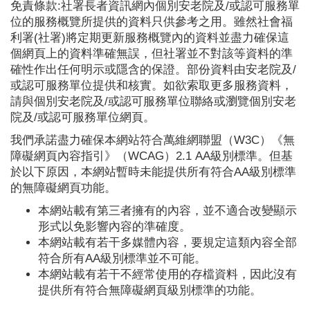
免責條款:社署長者資訊網內個別安老院及/或認可服務單
位的服務概覽所提供的資料只供參考之用。雖然社會福
利署(社署)將定期更新服務概覽內的資料並盡力確保這
個網頁上的資料準確無誤，但社署並不對該等資料的準
確性作出任何明示或隱含的保證。部份資料由安老院及/
或認可服務單位提供和核實。如欲索取更多服務資料，
請與個別安老院及/或認可服務單位聯絡或瀏覽個別安老
院及/或認可服務單位網頁。
我們承諾盡力確保本網站符合萬維網聯盟（W3C）《無
障礙網頁內容指引》（WCAG）2.1 AA級別標準。但基
於以下原因，本網站暫時未能提供所有符合AA級別標準
的無障礙網頁功能。
本網站載有第三者擁有的內容，並不適合改變顯示
形式以免影響內容的準確度。
本網站載有若干多媒體內容，要規定這類內容全部
符合所有AA級別標準並不可能。
本網站載有若干不經常使用的存檔資料，因此沒有
提供所有符合無障礙網頁級別標準的功能。