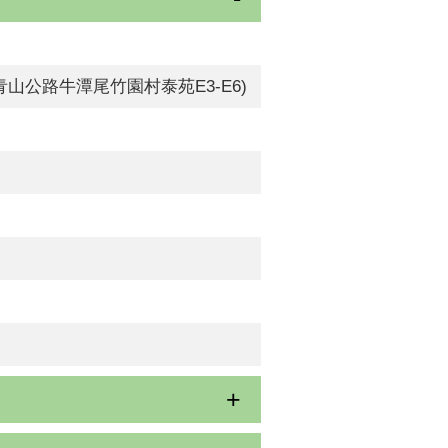
朗青山公路牛潭尾竹園村泰苑E3-E6)