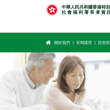
跳
中華人民共和國香港特
至
社 會 福 利 署 長 者 資 
主
要
內
容
關於我們
長期護理
院舍照