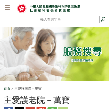
跳
中華人民共和國香港特別行政區政府
至
社 會 福 利 署 長 者 資 訊 網
主
要
搜尋
*
內
容
首頁
> 主愛護老院－萬寶
Breadcrumb
主愛護老院－萬寶