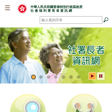
跳
中華人民共和國香港特別行政區政府
至
社 會 福 利 署 長 者 資 訊 網
主
要
搜尋
*
內
容
社署長者資訊網