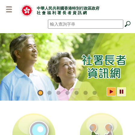
跳
中華人民共和國香港特別行政區政府
至
社 會 福 利 署 長 者 資 訊 網
主
要
搜尋
*
內
容
社署長者資訊網