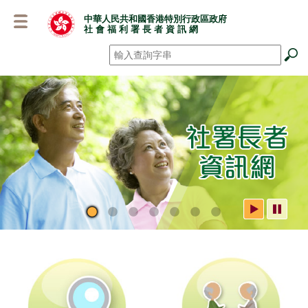
跳
中華人民共和國香港特別行政區政府
至
社 會 福 利 署 長 者 資 訊 網
主
要
搜尋
*
內
容
社署長者資訊網