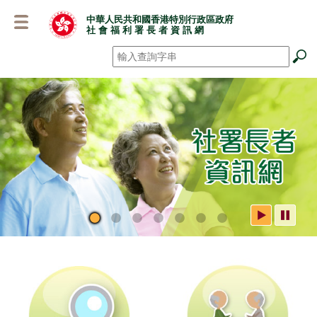
跳
中華人民共和國香港特別行政區政府
至
社 會 福 利 署 長 者 資 訊 網
主
要
搜尋
*
內
容
社署長者資訊網