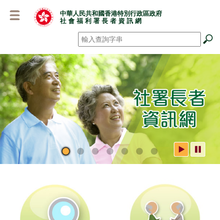
跳
中華人民共和國香港特別行政區政府
至
社 會 福 利 署 長 者 資 訊 網
主
要
搜尋
*
內
容
社署長者資訊網