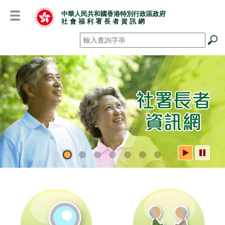
跳
中華人民共和國香港特別行政區政府
至
社 會 福 利 署 長 者 資 訊 網
主
要
搜尋
*
內
容
社署長者資訊網