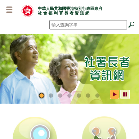
跳
中華人民共和國香港特別行政區政府
至
社 會 福 利 署 長 者 資 訊 網
主
要
搜尋
*
內
容
社署長者資訊網