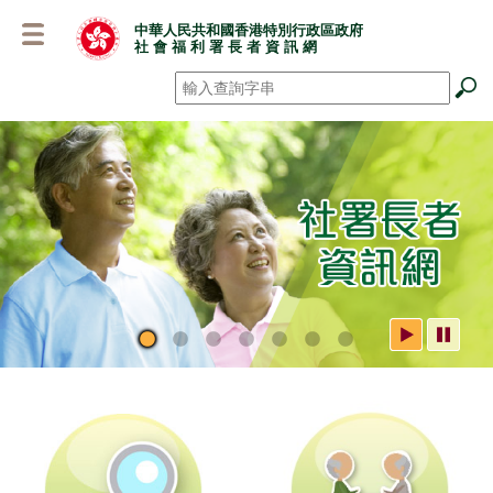
跳
中華人民共和國香港特別行政區政府
至
社 會 福 利 署 長 者 資 訊 網
主
要
搜尋
*
內
容
社署長者資訊網