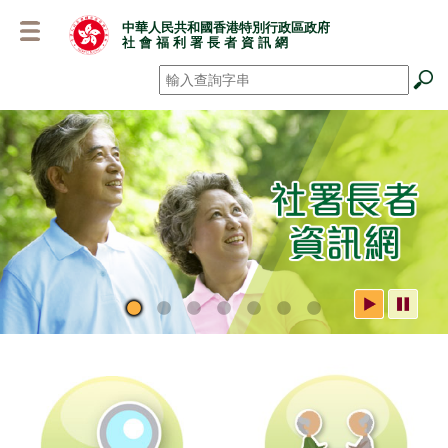
跳
中華人民共和國香港特別行政區政府
至
社 會 福 利 署 長 者 資 訊 網
主
要
搜尋
*
內
容
社署長者資訊網