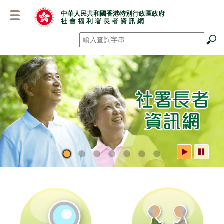
跳
中華人民共和國香港特別行政區政府
至
社 會 福 利 署 長 者 資 訊 網
主
要
搜尋
*
內
容
社署長者資訊網