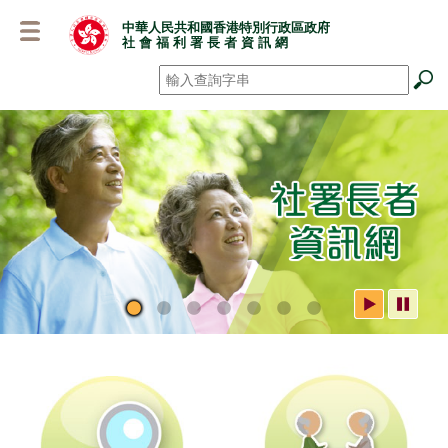
跳
中華人民共和國香港特別行政區政府
至
社 會 福 利 署 長 者 資 訊 網
主
要
搜尋
*
內
容
社署長者資訊網